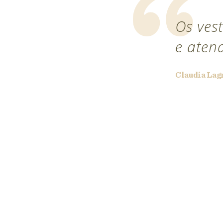
Os vest
e aten
lojas-de-
Claudia Lag
99"
enlace, vencedor
s.pt ">
25"
r Wedding
="wp-ratedWA-