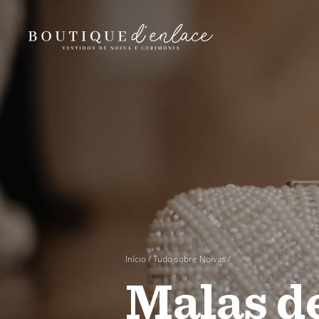
Início
/
Tudo sobre Noivas
/
Malas d