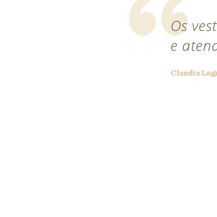
Os vest
e aten
lojas-de-
Claudia Lag
99"
enlace, vencedor
s.pt ">
25"
r Wedding
="wp-ratedWA-