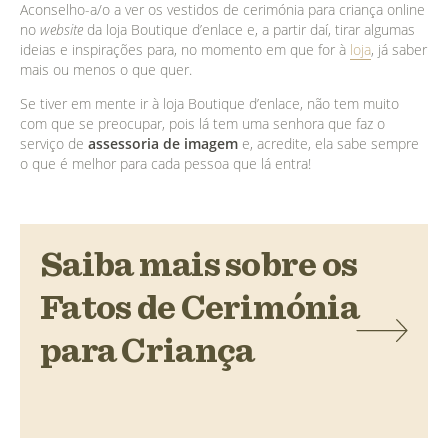
Aconselho-a/o a ver os vestidos de cerimónia para criança online
no
website
da loja Boutique d’enlace e, a partir daí, tirar algumas
ideias e inspirações para, no momento em que for à
loja
, já saber
mais ou menos o que quer.
Se tiver em mente ir à loja Boutique d’enlace, não tem muito
com que se preocupar, pois lá tem uma senhora que faz o
serviço de
assessoria de imagem
e, acredite, ela sabe sempre
o que é melhor para cada pessoa que lá entra!
Saiba mais sobre os
Fatos de Cerimónia
para Criança