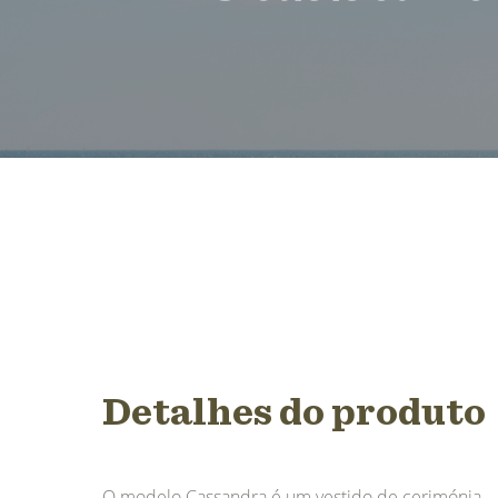
Detalhes do produto
O modelo Cassandra é um vestido de cerimónia