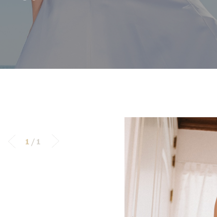
1
/
1