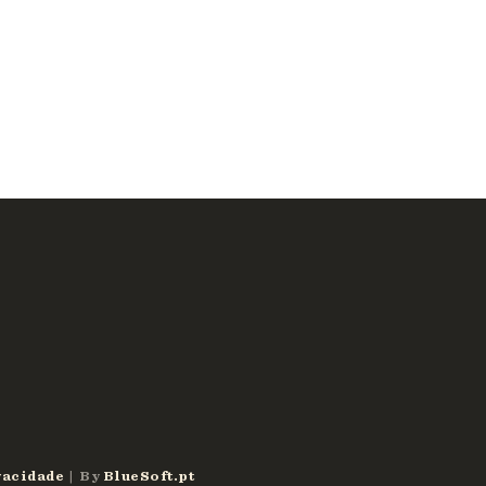
vacidade
| By
BlueSoft.pt