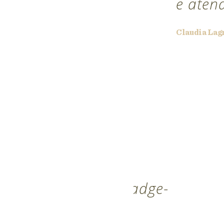
e aten
lojas-de-
Claudia Lag
99"
enlace, vencedor
s.pt ">
25"
r Wedding
="wp-ratedWA-
/img/badges/2025/badge-